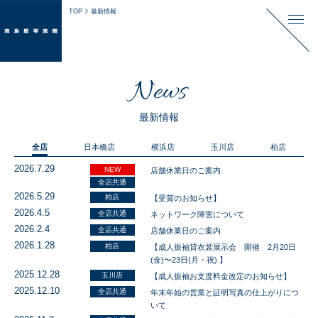
TOP
最新情報
News
最新情報
全店
日本橋店
横浜店
玉川店
柏店
2026.7.29
NEW
店舗休業日のご案内
全店共通
2026.5.29
柏店
【受賞のお知らせ】
2026.4.5
全店共通
ネットワーク障害について
2026.2.4
全店共通
店舗休業日のご案内
2026.1.28
柏店
【成人振袖貸衣裳展示会 開催 2月20日
(金)〜23日(月・祝) 】
2025.12.28
玉川店
【成人振袖お支度料金改定のお知らせ】
2025.12.10
全店共通
年末年始の営業と証明写真の仕上がりにつ
いて