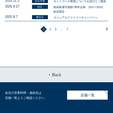
2025.11.3
全店共通
ネットワーク障害についてお詫びとご報告
2025.9.27
柏店
柏高島屋写真館7周年企画 10/1〜10/31
柏店限定
2025.8.7
横浜店
カジュアルファミリーキャンペーン
1
2
3
…
7
Back
各店の営業時間・連絡先は
店舗一覧
店舗一覧よりご確認ください。