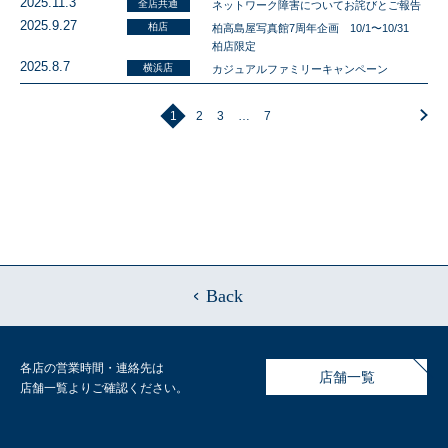
2025.11.3
全店共通
ネットワーク障害についてお詫びとご報告
2025.9.27
柏店
柏高島屋写真館7周年企画 10/1〜10/31
柏店限定
2025.8.7
横浜店
カジュアルファミリーキャンペーン
1
2
3
…
7
Back
各店の営業時間・連絡先は
店舗一覧
店舗一覧よりご確認ください。