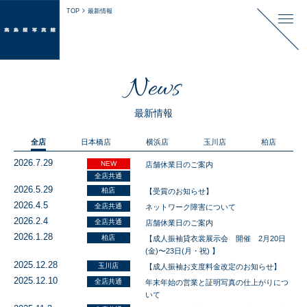
TOP
最新情報
News
最新情報
全店
日本橋店
横浜店
玉川店
柏店
2026.7.29
NEW
店舗休業日のご案内
全店共通
2026.5.29
柏店
【受賞のお知らせ】
2026.4.5
全店共通
ネットワーク障害について
2026.2.4
全店共通
店舗休業日のご案内
2026.1.28
柏店
【成人振袖貸衣裳展示会 開催 2月20日
(金)〜23日(月・祝) 】
2025.12.28
玉川店
【成人振袖お支度料金改定のお知らせ】
2025.12.10
全店共通
年末年始の営業と証明写真の仕上がりにつ
いて