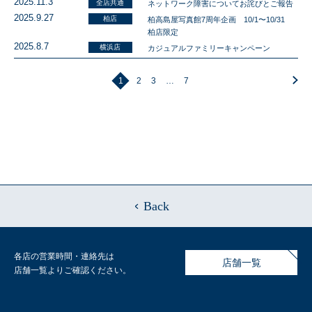
2025.11.3
全店共通
ネットワーク障害についてお詫びとご報告
2025.9.27
柏店
柏高島屋写真館7周年企画 10/1〜10/31
柏店限定
2025.8.7
横浜店
カジュアルファミリーキャンペーン
1
2
3
…
7
Back
各店の営業時間・連絡先は
店舗一覧
店舗一覧よりご確認ください。