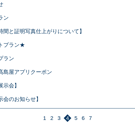
せ
ラン
時間と証明写真仕上がりについて】
トプラン★
プラン
髙島屋アプリクーポン
展示会】
示会のお知らせ】
1
2
3
4
5
6
7