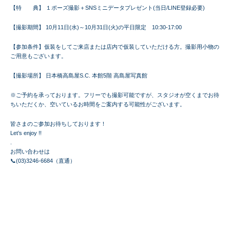
【特 典】 １ポーズ撮影＋SNSミニデータプレゼント(当日/LINE登録必要)
【撮影期間】 10月11日(水)～10月31日(火)の平日限定 10:30-17:00
【参加条件】仮装をしてご来店または店内で仮装していただける方。撮影用小物の
ご用意もございます。
【撮影場所】 日本橋高島屋S.C. 本館5階 高島屋写真館
※ご予約を承っております。フリーでも撮影可能ですが、スタジオが空くまでお待
ちいただくか、空いているお時間をご案内する可能性がございます。
皆さまのご参加お待ちしております！
Let’s enjoy !!
.
お問い合わせは
📞(03)3246-6684（直通）