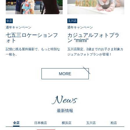
全店
玉川店
通年キャンペーン
通年キャンペーン
七五三ロケーションフ
カジュアルフォトプラ
ォト
ン “mimi”
記憶に残る屋外撮影で、もっと特別な
玉川店限定、2歳までのお子さま対象カ
一枚を。
ジュアルフォトプランが登場！
MORE
News
最新情報
全店
日本橋店
横浜店
玉川店
柏店